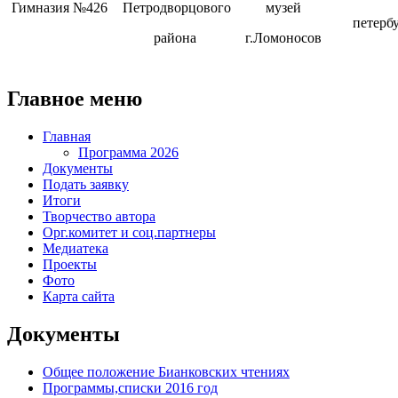
Гимназия №426
Петродворцового
музей
петерб
района
г.Ломоносов
Главное меню
Главная
Программа 2026
Документы
Подать заявку
Итоги
Творчество автора
Орг.комитет и соц.партнеры
Медиатека
Проекты
Фото
Карта сайта
Документы
Общее положение Бианковских чтениях
Программы,списки 2016 год