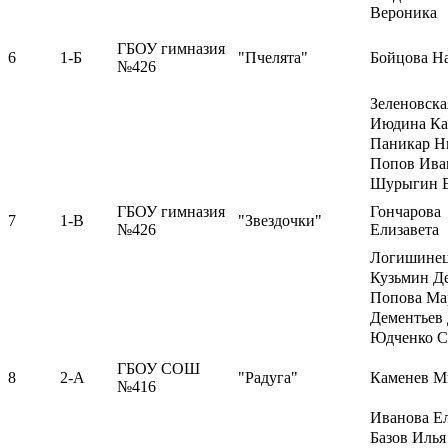
Вероника
ГБОУ гимназия
6
1-Б
"Пчелята"
Бойцова Н
№426
Зеленовск
Июдина Ка
Паникар Н
Попов Ива
Шурыгин 
ГБОУ гимназия
Гончарова
7
1-В
"Звездочки"
№426
Елизавета
Логишинец
Кузьмин Д
Попова Ма
Дементьев
Юдченко С
ГБОУ СОШ
8
2-А
"Радуга"
Каменев М
№416
Иванова Ел
Базов Илья