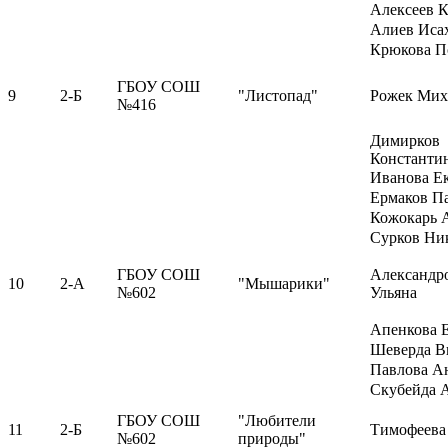
Алексеев 
Алиев Иса
Крюкова П
ГБОУ СОШ
9
2-Б
"Листопад"
Рожек Мих
№416
Димирков
Константи
Иванова Е
Ермаков П
Кожокарь 
Сурков Ни
ГБОУ СОШ
Александр
10
2-А
"Мышарики"
№602
Ульяна
Апенкова 
Шеверда В
Павлова А
Скубейда 
ГБОУ СОШ
"Любители
11
2-Б
Тимофеева
№602
природы"