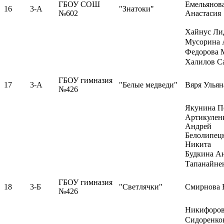
ГБОУ СОШ
Емельянов
16
3-А
"Знатоки"
№602
Анастасия
Хайнус Ли
Мусорина 
Федорова 
Халилов С
ГБОУ гимназия
17
3-А
"Белые медведи"
Вяря Ульян
№426
Якунина П
Артикулен
Андрей
Белолипец
Никита
Будкина А
Тапанайне
ГБОУ гимназия
18
3-Б
"Светлячки"
Смирнова 
№426
Никифоров
Сидоренко