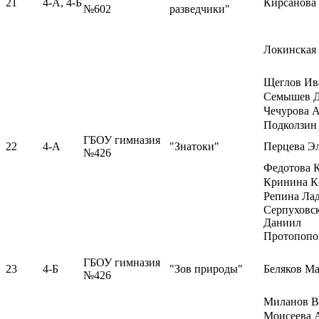
21
4-А, 4-Б
Кирсанова
№602
разведчики"
Локинская
Щеглов Ив
Семышев 
Чечурова 
Подколзин
ГБОУ гимназия
22
4-А
"Знатоки"
Перцева Э
№426
Федотова 
Кринина К
Репина Ла
Серпуховс
Даниил
Протопопо
ГБОУ гимназия
23
4-Б
"Зов природы"
Беляков М
№426
Миланов В
Моисеева 