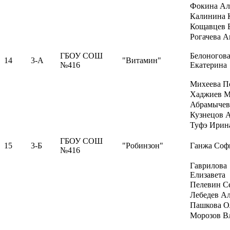
Фокина Ал
Калинина 
Кощавцев 
Рогачева А
ГБОУ СОШ
Белоногов
14
3-А
"Витамин"
№416
Екатерина
Михеева П
Хаджиев М
Абрамычев
Кузнецов 
Туфэ Ирин
ГБОУ СОШ
15
3-Б
"Робинзон"
Ганжа Соф
№416
Гаврилова
Елизавета
Пелевин С
Лебедев А
Пашкова О
Морозов В