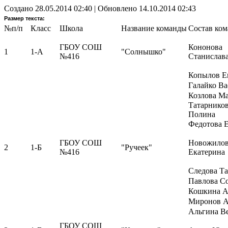
Создано 28.05.2014 02:40
|
Обновлено 14.10.2014 02:43
Размер текста:
№п/п
Класс
Школа
Название команды
Состав ко
ГБОУ СОШ
Кононова
1
1-А
"Солнышко"
№416
Станислав
Копылов Е
Галайко Ва
Козлова М
Татарнико
Полина
Федотова 
ГБОУ СОШ
Новожило
2
1-Б
"Ручеек"
№416
Екатерина
Следова Та
Павлова С
Кошкина А
Миронов А
Альгина В
ГБОУ СОШ