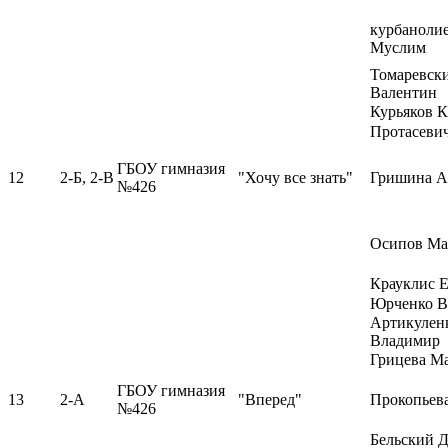
курбаноли
Муслим
Томаревск
Валентин
Курьяков 
Протасеви
ГБОУ гимназия
12
2-Б, 2-В
"Хочу все знать"
Гришина А
№426
Осипов Ма
Крауклис Е
Юрченко В
Артикулен
Владимир
Грицева М
ГБОУ гимназия
13
2-А
"Вперед"
Прокопьев
№426
Бельский 