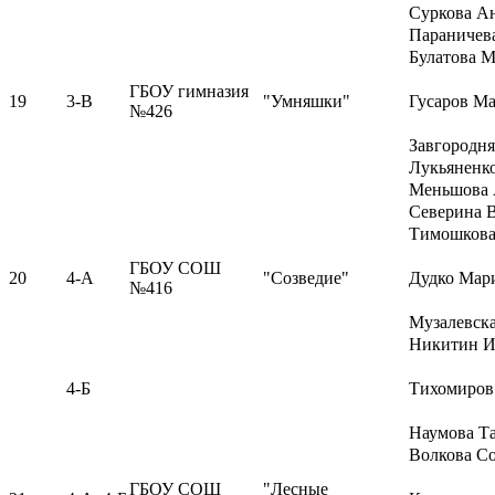
Суркова А
Параничев
Булатова 
ГБОУ гимназия
19
3-В
"Умняшки"
Гусаров М
№426
Завгородн
Лукьяненк
Меньшова
Северина 
Тимошкова
ГБОУ СОШ
20
4-А
"Созведие"
Дудко Мар
№416
Музалевск
Никитин И
4-Б
Тихомиров
Наумова Та
Волкова С
ГБОУ СОШ
"Лесные