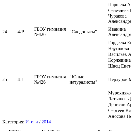
Паршева А
Селезнева
Чуракова
Александр
ГБОУ гимназия
Ивакина
24
4-В
"Следопыты"
№426
Александр
Гордеева Е
Наугадова 
Васильев 
Коржевина
Швец Екат
ГБОУ гимназия
"Юные
25
4-Г
Перхуров 
№426
натуралисты"
Мурохняко
Латышев Д
Денисов А
Сергеев Вя
Аносова П
Категория:
Итоги
/
2014