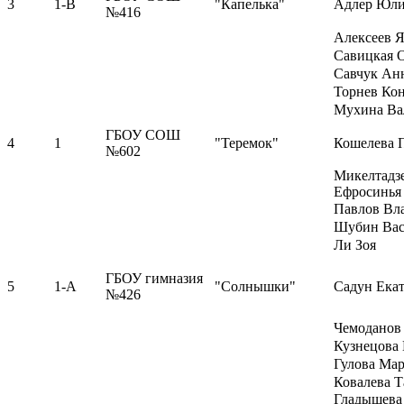
3
1-В
"Капелька"
Адлер Юл
№416
Алексеев 
Савицкая 
Савчук Ан
Торнев Ко
Мухина Ва
ГБОУ СОШ
4
1
"Теремок"
Кошелева 
№602
Микелтадз
Ефросинья
Павлов Вл
Шубин Ва
Ли Зоя
ГБОУ гимназия
5
1-А
"Солнышки"
Садун Ека
№426
Чемоданов
Кузнецова
Гулова Ма
Ковалева Т
Гладышева