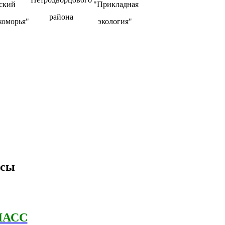
ский
"Прикладная
района
коморья"
экология"
ссы
ЛАСС