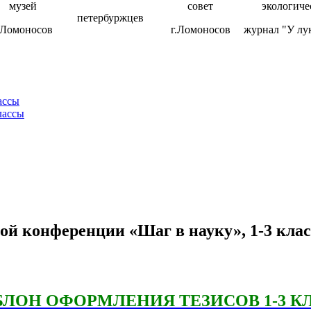
музей
совет
экологиче
петербуржцев
.Ломоносов
г.Ломоносов
журнал "У лу
ассы
лассы
кой конференции «Шаг в науку», 1-3 кла
ЛОН ОФОРМЛЕНИЯ ТЕЗИСОВ 1-3 К