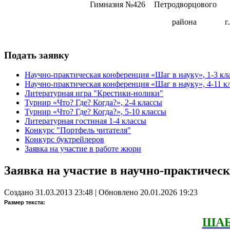
Гимназия №426
Петродворцового
района
г
Подать заявку
Научно-практическая конференция «Шаг в науку», 1-3 кл
Научно-практическая конференция «Шаг в науку», 4-11 к
Литературная игра "Крестики-нолики"
Турнир «Что? Где? Когда?», 2-4 классы
Турнир «Что? Где? Когда?», 5-10 классы
Литературная гостиная 1-4 классы
Конкурс "Портфель читателя"
Конкурс буктрейлеров
Заявка на участие в работе жюри
Заявка на участие в научно-практичес
Создано 31.03.2013 23:48
|
Обновлено 20.01.2026 19:23
Размер текста:
ШАБ