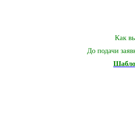
Как вы
До подачи заяв
Шабло