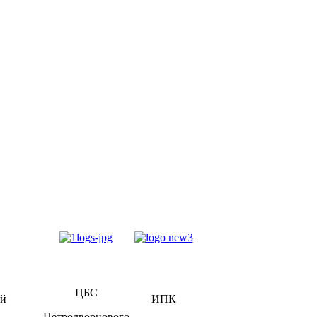
ЦБС
ий
ИПК
Петродворцового