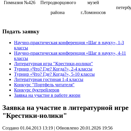
Гимназия №426
Петродворцового
музей
петерб
района
г.Ломоносов
Подать заявку
Научно-практическая конференция «Шаг в науку», 1-3
классы
Научно-практическая конференция «Шаг в науку», 4-11
классы
Литературная игра "Крестики-нолики"
Турнир «Что? Где? Когда?», 2-4 классы
Турнир «Что? Где? Когда?», 5-10 классы
Литературная гостиная 1-4 классы
Конкурс "Портфель читателя"
Конкурс буктрейлеров
Заявка на участие в работе жюри
Заявка на участие в литературной игре
"Крестики-нолики"
Создано 01.04.2013 13:19
|
Обновлено 20.01.2026 19:56