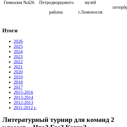
Гимназия №426
Петродворцового
музей
петерб
района
г.Ломоносов
Итоги
2026
2025
2024
2023
2022
2021
2020
2019
2018
2017
2015-2016
2013-2014
2012-2013
2011-2012 г.
Литературный турнир для команд 2