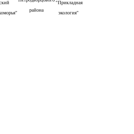
ский
"Прикладная
района
коморья"
экология"