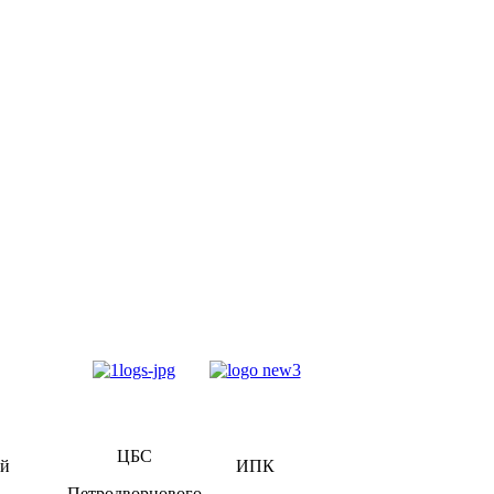
ЦБС
ий
ИПК
Петродворцового