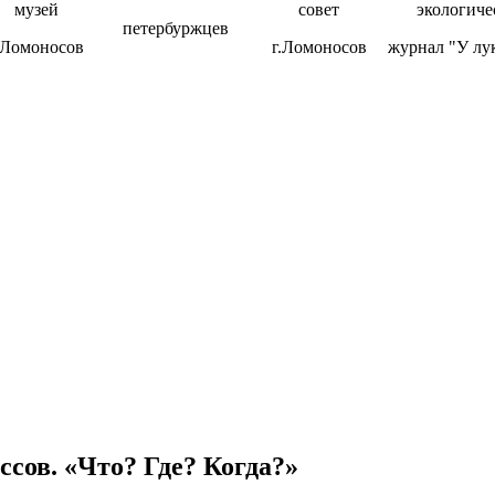
музей
совет
экологиче
петербуржцев
.Ломоносов
г.Ломоносов
журнал "У лу
сов. «Что? Где? Когда?»