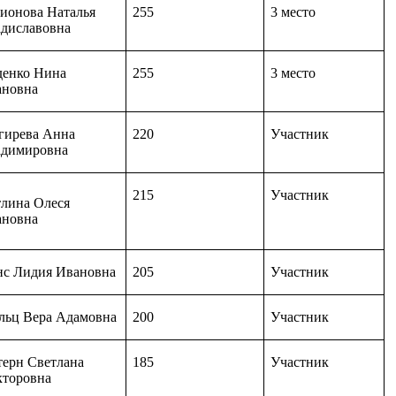
ионова Наталья
255
3 место
диславовна
денко Нина
255
3 место
ановна
гирева Анна
220
Участник
адимировна
215
Участник
лина Олеся
ановна
с Лидия Ивановна
205
Участник
ьц Вера Адамовна
200
Участник
ерн Светлана
185
Участник
кторовна