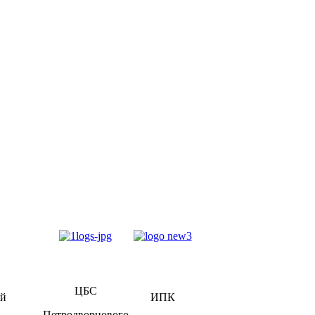
ЦБС
ий
ИПК
Петродворцового