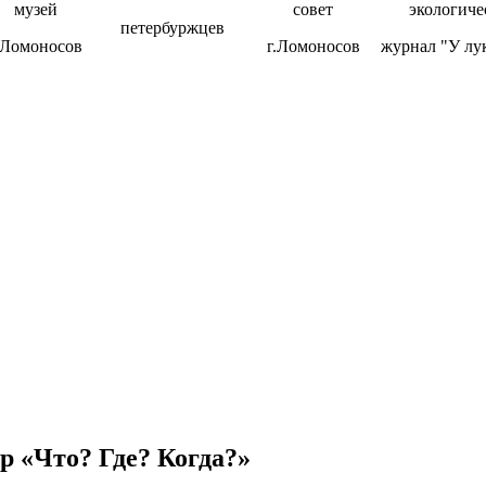
музей
совет
экологиче
петербуржцев
.Ломоносов
г.Ломоносов
журнал "У лу
р «Что? Где? Когда?»