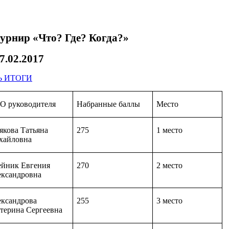
урнир «Что? Где? Когда?»
07.02.2017
Ь ИТОГИ
О руководителя
Набранные баллы
Место
якова Татьяна
275
1 место
хайловна
йник Евгения
270
2 место
ксандровна
ксандрова
255
3 место
терина Сергеевна