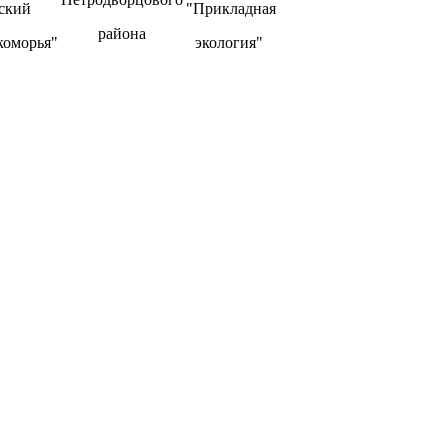
ский
"Прикладная
района
коморья"
экология"