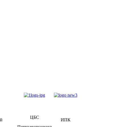
ЦБС
ий
ИПК
Петродворцового