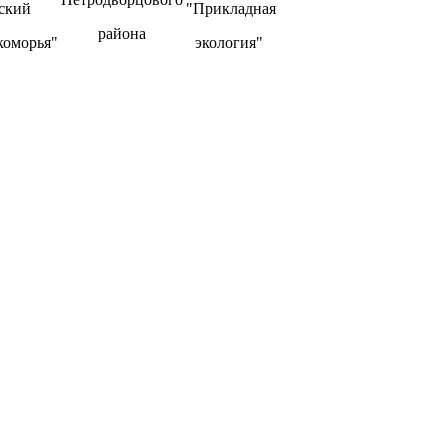
ский
"Прикладная
района
коморья"
экология"