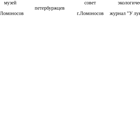
музей
совет
экологиче
петербуржцев
.Ломоносов
г.Ломоносов
журнал "У лу